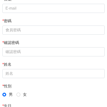
*
密碼
*
確認密碼
*
姓名
*
性別
男
女
*
生日